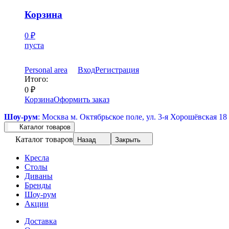
Корзина
0
₽
пуста
Personal area
Вход
Регистрация
Итого:
0
₽
Корзина
Оформить заказ
Шоу-рум
: Москва м. Октябрьское поле, ул. 3-я Хорошёвская 18
Каталог товаров
Каталог товаров
Назад
Закрыть
Кресла
Столы
Диваны
Бренды
Шоу-рум
Акции
Доставка