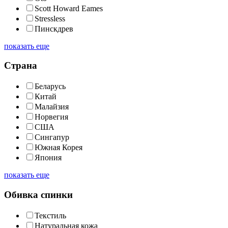
Scott Howard Eames
Stressless
Пинскдрев
показать еще
Страна
Беларусь
Китай
Малайзия
Норвегия
США
Сингапур
Южная Корея
Япония
показать еще
Обивка спинки
Текстиль
Натуральная кожа