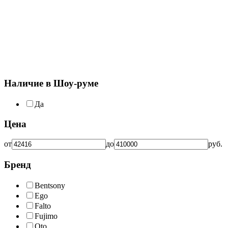
Наличие в Шоу-руме
Да
Цена
от
до
руб.
Бренд
Bentsony
Ego
Falto
Fujimo
Oto