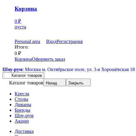
Корзина
0
₽
пуста
Personal area
Вход
Регистрация
Итого:
0
₽
Корзина
Оформить заказ
Шоу-рум
: Москва м. Октябрьское поле, ул. 3-я Хорошёвская 18
Каталог товаров
Каталог товаров
Назад
Закрыть
Кресла
Столы
Диваны
Бренды
Шоу-рум
Акции
Доставка