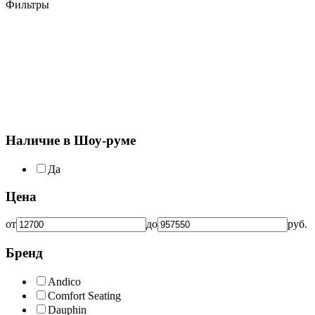
Фильтры
Наличие в Шоу-руме
Да
Цена
от
до
руб.
Бренд
Andico
Comfort Seating
Dauphin