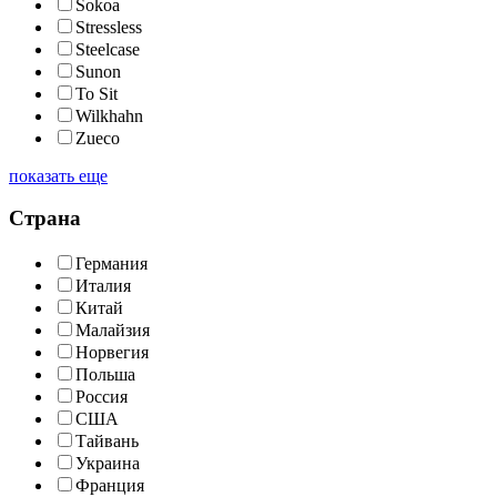
Sokoa
Stressless
Steelcase
Sunon
To Sit
Wilkhahn
Zueco
показать еще
Страна
Германия
Италия
Китай
Малайзия
Норвегия
Польша
Россия
США
Тайвань
Украина
Франция