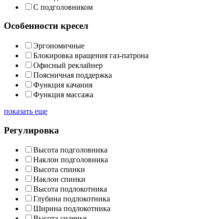
С подголовником
Особенности кресел
Эргономичные
Блокировка вращения газ-патрона
Офисный реклайнер
Поясничная поддержка
Функция качания
Функция массажа
показать еще
Регулировка
Высота подголовника
Наклон подголовника
Высота спинки
Наклон спинки
Высота подлокотника
Глубина подлокотника
Ширина подлокотника
Высота сиденья