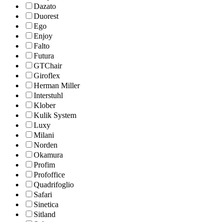
Dazato
Duorest
Ego
Enjoy
Falto
Futura
GTChair
Giroflex
Herman Miller
Interstuhl
Klober
Kulik System
Luxy
Milani
Norden
Okamura
Profim
Profoffice
Quadrifoglio
Safari
Sinetica
Sitland