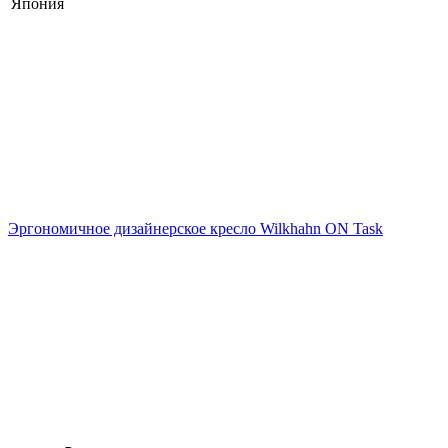
Япония
Эргономичное дизайнерское кресло Wilkhahn ON Task