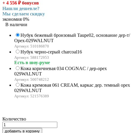
+ 4 556
₽
бонусов
Нашли дешевле?
Мы сделаем скидку
экономия
0%
В наличии
Нубук бежевый бронзовый Taupe02, основание дер-т/
Орех-029WALNUT
Артикул: 510186870
Нубук черно-серый charcoal16
Артикул: 588172953
Есть в шоу-руме
Кожа коричневая 034 COGNAC / дер-орех
029WALNUT
Артикул: 500748212
Кожа кремовая 061 CREAM, каркас дер. темный орех
029WALNUT
Артикул: 521576389
Количество
добавить в корзину