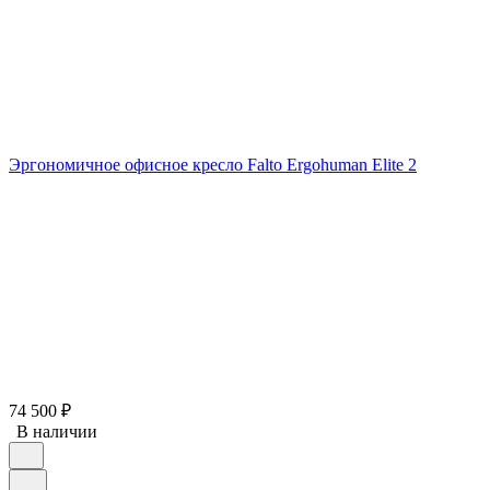
Эргономичное офисное кресло Falto Ergohuman Elite 2
74 500
₽
В наличии