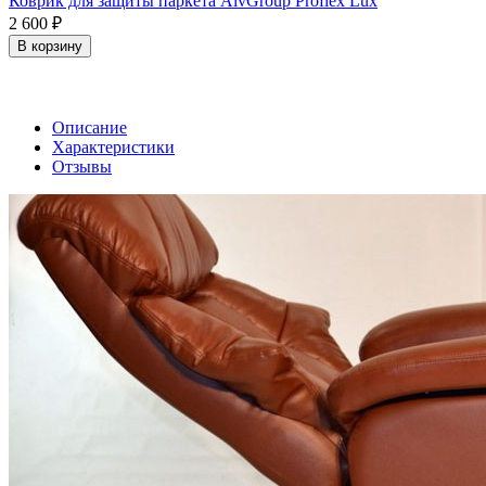
Коврик для защиты паркета AivGroup Proflex Lux
2 600
₽
В корзину
Описание
Характеристики
Отзывы