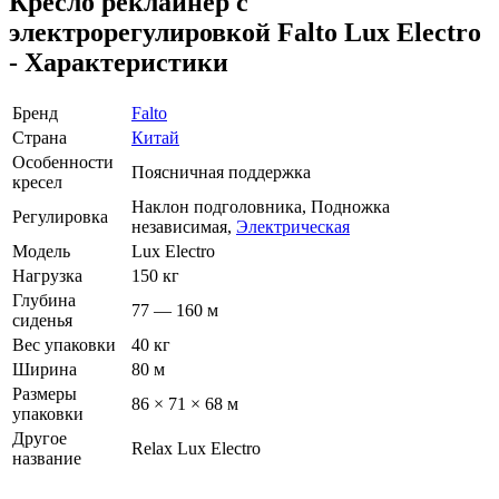
Кресло реклайнер с
электрорегулировкой Falto Lux Electro
- Характеристики
Бренд
Falto
Страна
Китай
Особенности
Поясничная поддержка
кресел
Наклон подголовника, Подножка
Регулировка
независимая,
Электрическая
Модель
Lux Electro
Нагрузка
150 кг
Глубина
77 — 160 м
сиденья
Вес упаковки
40 кг
Ширина
80 м
Размеры
86 × 71 × 68 м
упаковки
Другое
Relax Lux Electro
название