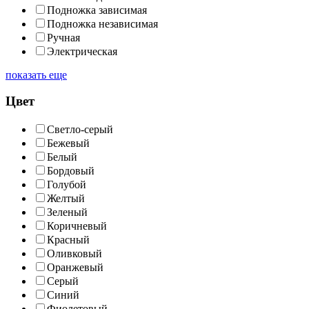
Подножка зависимая
Подножка независимая
Ручная
Электрическая
показать еще
Цвет
Cветло-серый
Бежевый
Белый
Бордовый
Голубой
Желтый
Зеленый
Коричневый
Красный
Оливковый
Оранжевый
Серый
Синий
Фиолетовый