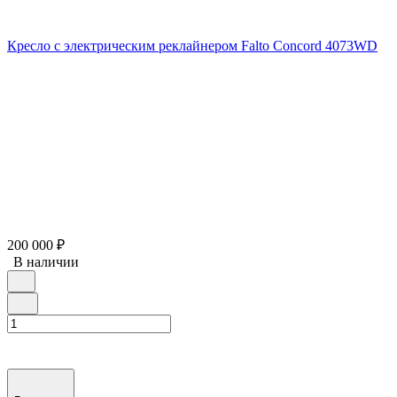
Кресло с электрическим реклайнером Falto Concord 4073WD
200 000
₽
В наличии