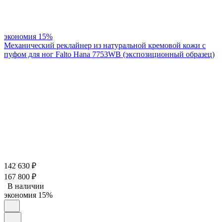
экономия
15%
Механический реклайнер из натуральной кремовой кожи с
пуфом для ног Falto Hana 7753WB (экспозиционный образец)
142 630
₽
167 800
₽
В наличии
экономия
15%