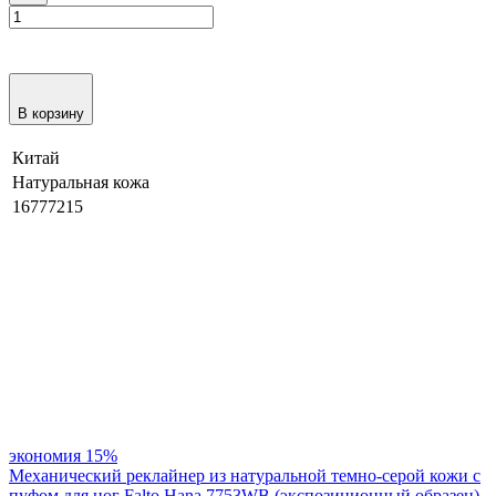
В корзину
Китай
Натуральная кожа
16777215
экономия
15%
Механический реклайнер из натуральной темно-серой кожи с
пуфом для ног Falto Hana 7753WB (экспозиционный образец)