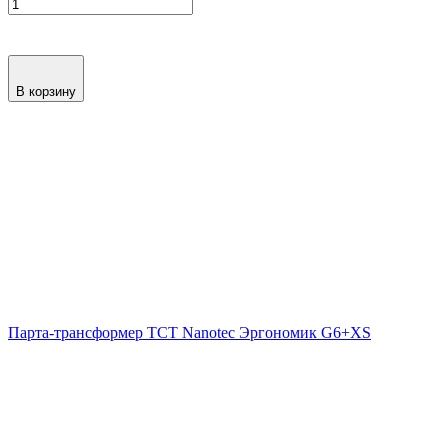
В корзину
Парта-трансформер ТСТ Nanotec Эргономик G6+XS