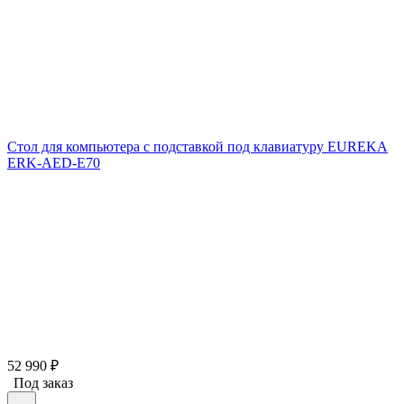
Стол для компьютера с подставкой под клавиатуру EUREKA
ERK-AED-E70
52 990
₽
Под заказ