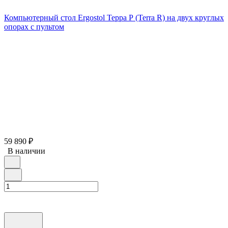
Компьютерный стол Ergostol Терра Р (Terra R) на двух круглых
опорах с пультом
59 890
₽
В наличии