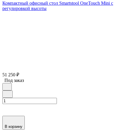
Компактный офисный стол Smartstool OneTouch Mini с
регулировкой высоты
51 250
₽
Под заказ
В корзину