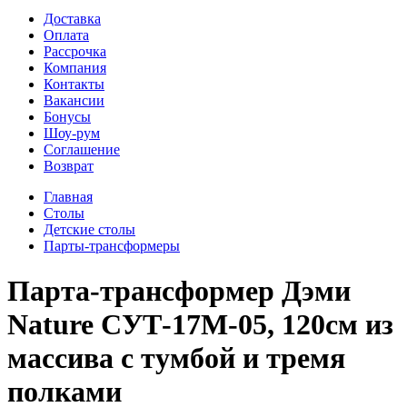
Доставка
Оплата
Рассрочка
Компания
Контакты
Вакансии
Бонусы
Шоу-рум
Соглашение
Возврат
Главная
Столы
Детские столы
Парты-трансформеры
Парта-трансформер Дэми
Nature СУТ-17М-05, 120см из
массива c тумбой и тремя
полками