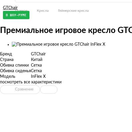
GTChair
Главная
Кресла
Геймерские кресла
В ШОУ-РУМЕ
Премиальное игровое кресло GTCh
Изображения
товаров
Бренд
GTChair
Страна
Китай
Обивка спинки
Сетка
Обивка сиденья
Сетка
Модель
InFlex X
посмотреть все характеристики
Сравнение