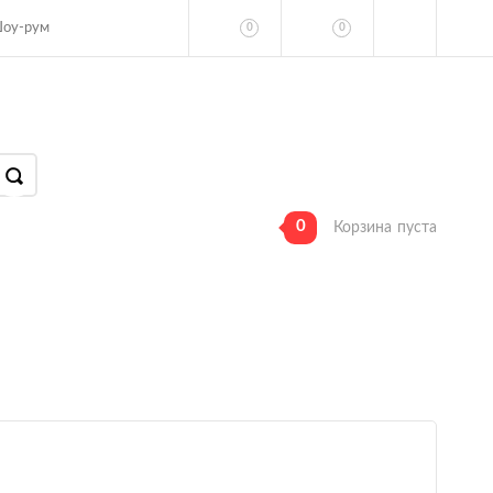
оу-рум
0
0
0
Корзина
пуста