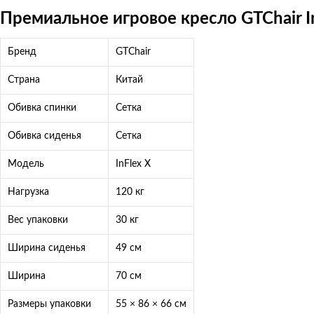
Премиальное игровое кресло GTChair I
Бренд
GTChair
Страна
Китай
Обивка спинки
Сетка
Обивка сиденья
Сетка
Модель
InFlex X
Нагрузка
120 кг
Вес упаковки
30 кг
Ширина сиденья
49 см
Ширина
70 см
Размеры упаковки
55 × 86 × 66 см