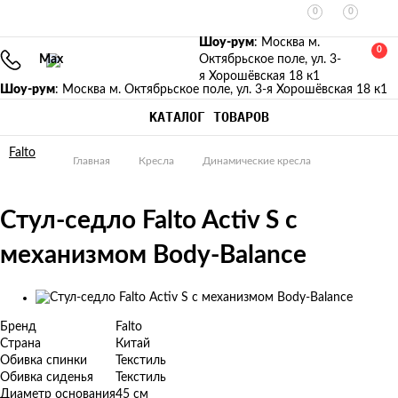
0
0
Шоу-рум
: Москва м.
0
Max
Октябрьское поле, ул. 3-
я Хорошёвская 18 к1
Шоу-рум
: Москва м. Октябрьское поле, ул. 3-я Хорошёвская 18 к1
КАТАЛОГ ТОВАРОВ
Falto
Главная
Кресла
Динамические кресла
Стул-седло Falto Activ S с
механизмом Body-Balance
Изображения
товаров
Бренд
Falto
Страна
Китай
Обивка спинки
Текстиль
Обивка сиденья
Текстиль
Диаметр основания
45 см