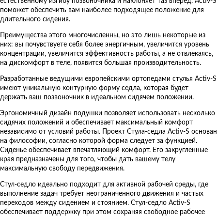
естественному изгибу позвоночника и наклоняет таз вперед. Activ-S
поможет обеспечить вам наиболее подходящее положение для
длительного сидения.
Преимущества этого многочисленны, но это лишь некоторые из
них: вы почувствуете себя более энергичным, увеличится уровень
концентрации, увеличится эффективность работы, а не отвлекаясь,
на дискомфорт в теле, появится большая производительность.
Разработанные ведущими европейскими ортопедами стулья Activ-S
имеют уникальную контурную форму седла, которая будет
держать ваш позвоночник в идеальном сидячем положении.
Эргономичный дизайн подушки позволяет использовать несколько
сидячих положений и обеспечивает максимальный комфорт
независимо от условий работы. Проект Стула-седла Activ-S основан
на философии, согласно которой форма следует за функцией.
Сиденье обеспечивает впечатляющий комфорт. Его закругленные
края предназначены для того, чтобы дать вашему телу
максимальную свободу передвижения.
Стул-седло идеально подходит для активной рабочей среды, где
выполнение задач требует неограниченного движения и частых
переходов между сидением и стоянием. Стул-седло Activ-S
обеспечивает поддержку при этом сохраняя свободное рабочее