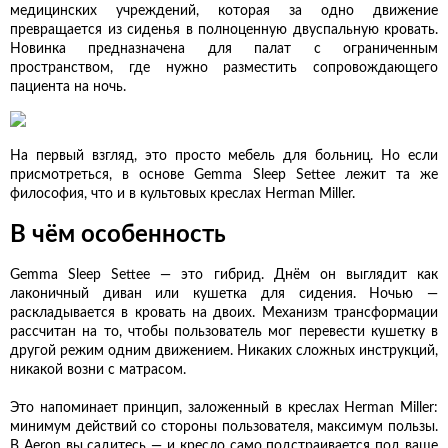
медицинских учреждений, которая за одно движение
превращается из сиденья в полноценную двуспальную кровать.
Новинка предназначена для палат с ограниченным
пространством, где нужно разместить сопровождающего
пациента на ночь.
На первый взгляд, это просто мебель для больниц. Но если
присмотреться, в основе Gemma Sleep Settee лежит та же
философия, что и в культовых креслах Herman Miller.
В чём особенность
Gemma Sleep Settee — это гибрид. Днём он выглядит как
лаконичный диван или кушетка для сидения. Ночью —
раскладывается в кровать на двоих. Механизм трансформации
рассчитан на то, чтобы пользователь мог перевести кушетку в
другой режим одним движением. Никаких сложных инструкций,
никакой возни с матрасом.
Это напоминает принцип, заложенный в креслах Herman Miller:
минимум действий со стороны пользователя, максимум пользы.
В
Aeron
вы садитесь — и кресло само подстраивается под ваше