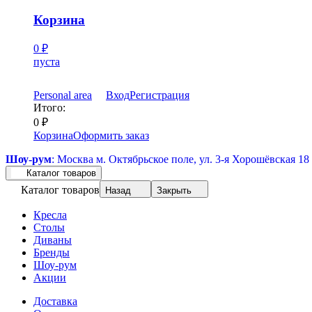
Корзина
0
₽
пуста
Personal area
Вход
Регистрация
Итого:
0
₽
Корзина
Оформить заказ
Шоу-рум
: Москва м. Октябрьское поле, ул. 3-я Хорошёвская 18
Каталог товаров
Каталог товаров
Назад
Закрыть
Кресла
Столы
Диваны
Бренды
Шоу-рум
Акции
Доставка