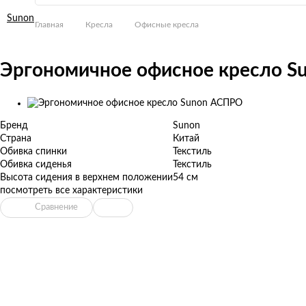
Sunon
Главная
Кресла
Офисные кресла
Эргономичное офисное кресло 
Изображения
товаров
Бренд
Sunon
Страна
Китай
Обивка спинки
Текстиль
Обивка сиденья
Текстиль
Высота сидения в верхнем положении
54 см
посмотреть все характеристики
Сравнение