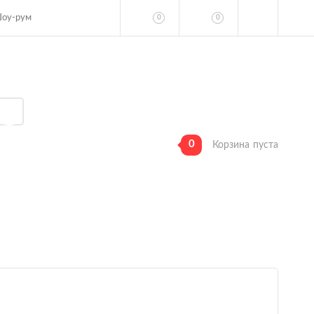
оу-рум
0
0
0
Корзина
пуста