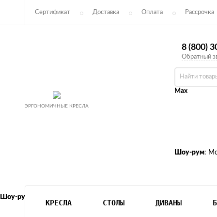
Сертификат
Доставка
Оплата
Рассрочка
Соглашение
Возврат
8 (800) 
Обратный з
Max
ЭРГОНОМИЧНЫЕ КРЕСЛА
Шоу-рум
: М
Шоу-рум
: Москва м. Октябрьское поле, ул. 3-я Хорошёвская 18 к1
КРЕСЛА
СТОЛЫ
ДИВАНЫ
Б