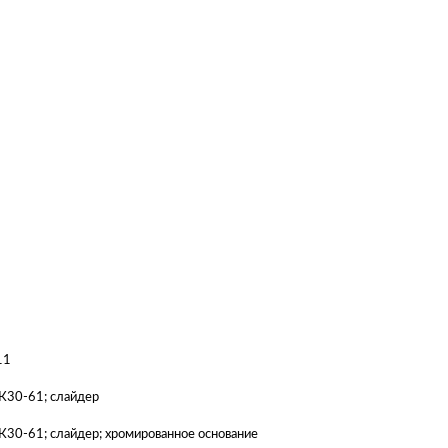
11
АК30-61; слайдер
АК30-61; слайдер; хромированное основание