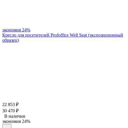
экономия
24%
Кресло для посетителей Profoffice Well Seat (экспозиционный
образец)
22 853
₽
30 470
₽
В наличии
экономия
24%