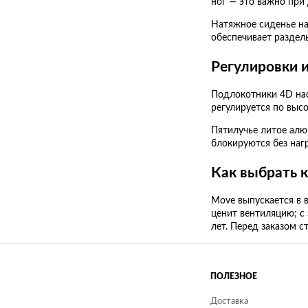
ног — это важно при
Натяжное сиденье на
обеспечивает раздел
Регулировки 
Подлокотники 4D нас
регулируется по высо
Пятилучье литое алю
блокируются без нагр
Как выбрать 
Move выпускается в 
ценит вентиляцию; с
лет. Перед заказом с
ПОЛЕЗНОЕ
Доставка