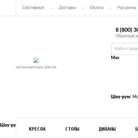
Сертификат
Доставка
Оплата
Рассрочка
Соглашение
Возврат
8 (800) 
Обратный з
Max
ЭРГОНОМИЧНЫЕ КРЕСЛА
Шоу-рум
: М
Шоу-рум
: Москва м. Октябрьское поле, ул. 3-я Хорошёвская 18 к1
КРЕСЛА
СТОЛЫ
ДИВАНЫ
Б