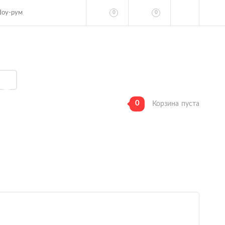
оу-рум
0
0
0
Корзина
пуста