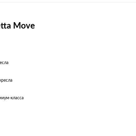
tta Move
есла
кресла
миум-класса