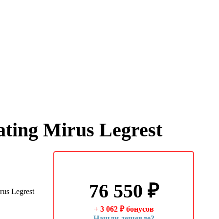
ting Mirus Legrest
76 550
₽
+ 3 062
₽
бонусов
Нашли дешевле?