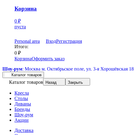
Корзина
0
₽
пуста
Personal area
Вход
Регистрация
Итого:
0
₽
Корзина
Оформить заказ
Шоу-рум
: Москва м. Октябрьское поле, ул. 3-я Хорошёвская 18
Каталог товаров
Каталог товаров
Назад
Закрыть
Кресла
Столы
Диваны
Бренды
Шоу-рум
Акции
Доставка