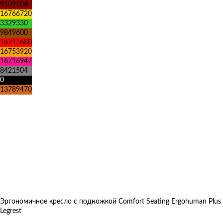
9109504
16766720
3329330
9849600
16711680
16753920
16716947
8421504
0
13789470
Эргономичное кресло с подножкой Comfort Seating Ergohuman Plus
Legrest