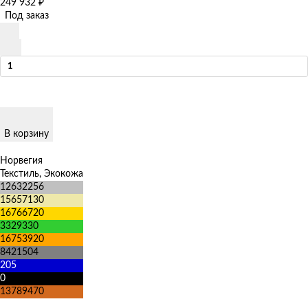
249 932
₽
Под заказ
В корзину
Норвегия
Текстиль, Экокожа
12632256
15657130
16766720
3329330
16753920
8421504
205
0
13789470