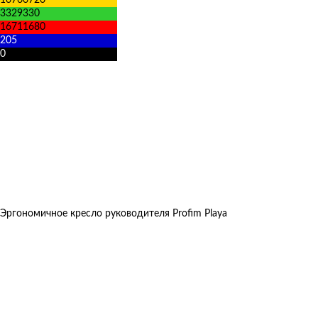
3329330
16711680
205
0
Эргономичное кресло руководителя Profim Playa