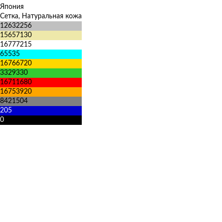
Япония
Сетка, Натуральная кожа
12632256
15657130
16777215
65535
16766720
3329330
16711680
16753920
8421504
205
0