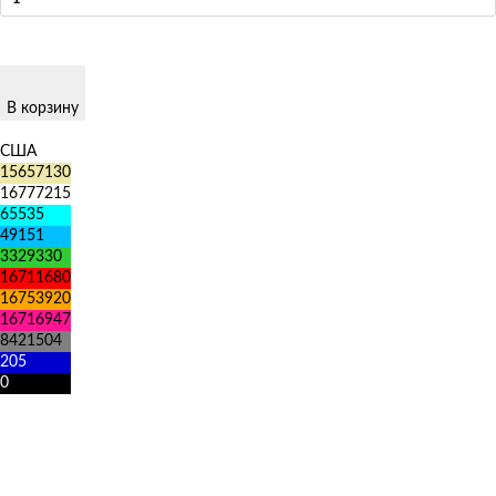
В корзину
США
15657130
16777215
65535
49151
3329330
16711680
16753920
16716947
8421504
205
0