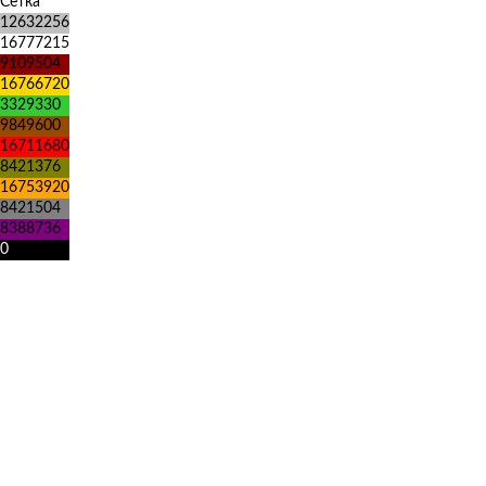
Сетка
12632256
16777215
9109504
16766720
3329330
9849600
16711680
8421376
16753920
8421504
8388736
0