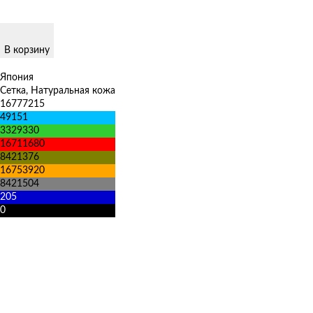
В корзину
Япония
Сетка, Натуральная кожа
16777215
49151
3329330
16711680
8421376
16753920
8421504
205
0