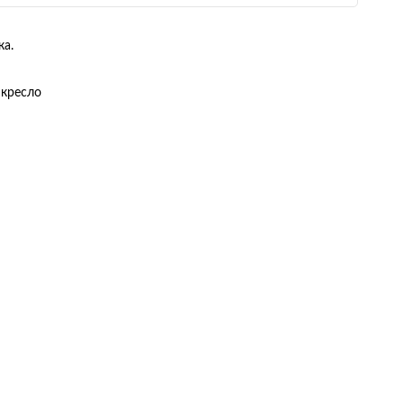
ка.
 кресло