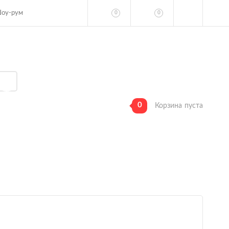
оу-рум
0
0
0
Корзина
пуста