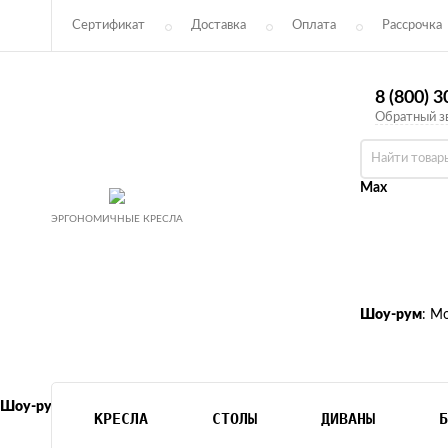
Сертификат
Доставка
Оплата
Рассрочка
Соглашение
Возврат
8 (800) 
Обратный з
Max
ЭРГОНОМИЧНЫЕ КРЕСЛА
Шоу-рум
: М
Шоу-рум
: Москва м. Октябрьское поле, ул. 3-я Хорошёвская 18 к1
КРЕСЛА
СТОЛЫ
ДИВАНЫ
Б